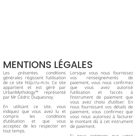
PORTFOLIO
INFO
URBANMYTHOLOGY
CONTACT
STORE
MENTIONS LÉGALES
Les présentes conditions
Lorsque vous nous fournissez
générales régissent l’utilisation
vos renseignements de
de ce site http://u-m.tv.
Ce site
paiement, vous nous confirmez
appartient et est géré par
que vous avez autorisé
UrbanMythology™ représenté
l’utilisation et l’accès à
par Mr Cédric Duquesnoy.
l’instrument de paiement que
vous avez choisi d’utiliser. En
En utilisant ce site, vous
nous fournissant vos détails de
indiquez que vous avez lu et
paiement, vous confirmez que
compris les conditions
vous nous autorisez à facturer
d’utilisation et que vous
le montant dû à cet instrument
acceptez de les respecter en
de paiement.
tout temps.
Si nous estimons que votre