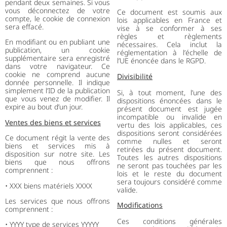
pendant deux semaines. Si vous
vous déconnectez de votre
Ce document est soumis aux
compte, le cookie de connexion
lois applicables en France et
sera effacé.
vise à se conformer à ses
règles et règlements
En modifiant ou en publiant une
nécessaires. Cela inclut la
publication, un cookie
réglementation à l’échelle de
supplémentaire sera enregistré
l’UE énoncée dans le RGPD.
dans votre navigateur. Ce
cookie ne comprend aucune
Divisibilité
donnée personnelle. Il indique
simplement l’ID de la publication
Si, à tout moment, l’une des
que vous venez de modifier. Il
dispositions énoncées dans le
expire au bout d’un jour.
présent document est jugée
incompatible ou invalide en
Ventes des biens et services
vertu des lois applicables, ces
dispositions seront considérées
Ce document régit la vente des
comme nulles et seront
biens et services mis à
retirées du présent document.
disposition sur notre site.
Les
Toutes les autres dispositions
biens que nous offrons
ne seront pas touchées par les
comprennent :
lois et le reste du document
sera toujours considéré comme
• XXX biens matériels XXXX
valide.
Les services que nous offrons
Modifications
comprennent :
Ces conditions générales
• YYYY type de services YYYYY