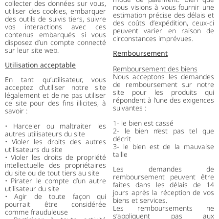
collecter des données sur vous,
nous visions à vous fournir une
utiliser des cookies, embarquer
estimation précise des délais et
des outils de suivis tiers, suivre
des coûts d’expédition, ceux-ci
vos interactions avec ces
peuvent varier en raison de
contenus embarqués si vous
circonstances imprévues.
disposez d’un compte connecté
sur leur site web.
Remboursement
Utilisation acceptable
Remboursement des biens
Nous acceptons les demandes
En tant qu’utilisateur, vous
de remboursement sur notre
acceptez d’utiliser notre site
site pour les produits qui
légalement et de ne pas utiliser
répondent à l’une des exigences
ce site pour des fins illicites, à
suivantes :
savoir :
1- le bien est cassé
• Harceler ou maltraiter les
2- le bien n’est pas tel que
autres utilisateurs du site
décrit
• Violer les droits des autres
3- le bien est de la mauvaise
utilisateurs du site
taille
• Violer les droits de propriété
intellectuelle des propriétaires
Les demandes de
du site ou de tout tiers au site
remboursement peuvent être
• Pirater le compte d’un autre
faites dans les délais de 14
utilisateur du site
jours après la réception de vos
• Agir de toute façon qui
biens et services.
pourrait être considérée
Les remboursements ne
comme frauduleuse
s’appliquent pas aux