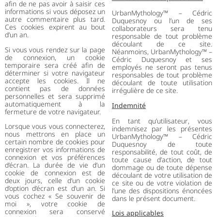
afin de ne pas avoir à saisir ces
informations si vous déposez un
UrbanMythology™ – Cédric
autre commentaire plus tard.
Duquesnoy ou l’un de ses
Ces cookies expirent au bout
collaborateurs sera tenu
d’un an.
responsable de tout problème
découlant de ce site.
Si vous vous rendez sur la page
Néanmoins, UrbanMythology™ –
de connexion, un cookie
Cédric Duquesnoy et ses
temporaire sera créé afin de
employés ne seront pas tenus
déterminer si votre navigateur
responsables de tout problème
accepte les cookies. Il ne
découlant de toute utilisation
contient pas de données
irrégulière de ce site.
personnelles et sera supprimé
automatiquement à la
Indemnité
fermeture de votre navigateur.
En tant qu’utilisateur, vous
Lorsque vous vous connecterez,
indemnisez par les présentes
nous mettrons en place un
UrbanMythology™ – Cédric
certain nombre de cookies pour
Duquesnoy de toute
enregistrer vos informations de
responsabilité, de tout coût, de
connexion et vos préférences
toute cause d’action, de tout
d’écran. La durée de vie d’un
dommage ou de toute dépense
cookie de connexion est de
découlant de votre utilisation de
deux jours, celle d’un cookie
ce site ou de votre violation de
d’option d’écran est d’un an. Si
l’une des dispositions énoncées
vous cochez « Se souvenir de
dans le présent document.
moi », votre cookie de
connexion sera conservé
Lois applicables