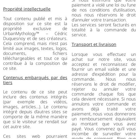
paiement a violé une loi ou l’une
Propriété intellectuelle
de nos conditions d’utilisation,
nous nous réservons le droit
Tout contenu publié et mis à
d’annuler votre transaction.
disposition sur ce site est la
Les services seront facturés en
propriété exclusive de
totalité à la commande du
UrbanMythology™ – Cédric
service.
Duquesnoy et de ses créateurs.
Cela comprend, mais n’est pas
Transport et livraison
limité aux images, textes, logos,
documents, fichiers
Lorsque vous effectuez un
téléchargeables et tout ce qui
achat sur notre site, vous
contribue à la composition de
acceptez et reconnaissez de
ce site.
fournir un email valide et une
adresse d’expédition pour la
Contenus embarqués par des
commande. Nous nous
tiers
réservons le droit de modifier,
rejeter ou annuler votre
Le contenu de ce site peut
commande chaque fois que
inclure des contenus intégrés
cela devient nécessaire. Si nous
(par exemple des vidéos,
annulons votre commande et
images, articles…). Le contenu
avons déjà traité votre
intégré depuis d’autres sites se
paiement, nous vous donnerons
comporte de la même manière
un remboursement équivalent
que si le visiteur se rendait sur
au montant que vous avez
cet autre site.
payé. Vous convenez qu’il vous
incombe de surveiller votre
Ces sites web pourraient
mode de paiement. Bien que