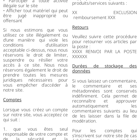
• Participer à toute activité
produits/services suivants :
illégale sur le site
• Afficher tout matériel qui peut
XX EXCLUSION
être jugé inapproprié ou
remboursement XXX
offensant
Retours
Si nous estimons que vous
utilisez ce site illégalement ou
Veuillez suivre cette procédure
d’une manière qui viole les
pour retourner vos articles par
conditions d’utilisation
la poste :
acceptable ci-dessus, nous nous
XXXX RENVOI PAR LA POSTE
réservons le droit de limiter,
XXXXXX
suspendre ou résilier votre
accès à ce site. Nous nous
Durées de stockage des
réservons également le droit de
données
prendre toutes les mesures
juridiques nécessaires pour
Si vous laissez un commentaire,
vous empêcher d’accéder à
le commentaire et ses
notre site.
métadonnées sont conservés
indéfiniment. Cela permet de
Comptes
reconnaître et approuver
automatiquement les
Lorsque vous créez un compte
commentaires suivants au lieu
sur notre site, vous acceptez ce
de les laisser dans la file de
qui suit :
modération.
1. que vous êtes seul
Pour les comptes qui
responsable de votre compte et
s’inscrivent sur notre site (le cas
de la sécurité et la