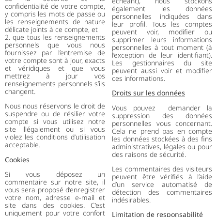
échéant), nous stockons
confidentialité de votre compte,
également les données
y compris les mots de passe ou
personnelles indiquées dans
les renseignements de nature
leur profil. Tous les comptes
délicate joints à ce compte, et
peuvent voir, modifier ou
2. que tous les renseignements
supprimer leurs informations
personnels que vous nous
personnelles à tout moment (à
fournissez par l’entremise de
l’exception de leur identifiant).
votre compte sont à jour, exacts
Les gestionnaires du site
et véridiques et que vous
peuvent aussi voir et modifier
mettrez à jour vos
ces informations.
renseignements personnels s’ils
changent.
Droits sur les données
Nous nous réservons le droit de
Vous pouvez demander la
suspendre ou de résilier votre
suppression des données
compte si vous utilisez notre
personnelles vous concernant.
site illégalement ou si vous
Cela ne prend pas en compte
violez les conditions d’utilisation
les données stockées à des fins
acceptable.
administratives, légales ou pour
des raisons de sécurité.
Cookies
Les commentaires des visiteurs
Si vous déposez un
peuvent être vérifiés à l’aide
commentaire sur notre site, il
d’un service automatisé de
vous sera proposé d’enregistrer
détection des commentaires
votre nom, adresse e-mail et
indésirables.
site dans des cookies. C’est
uniquement pour votre confort
Limitation de responsabilité