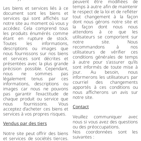
peuvent être modifiées de
temps à autre afin de maintenir
Les biens et services liés à ce
le respect de la loi et de refléter
document sont les biens et
tout changement à la façon
services qui sont affichés sur
dont nous gérons notre site et
notre site au moment où vous y
la façon dont nous nous
accédez. Cela comprend tous
attendons à ce que les
les produits énumérés comme
utilisateurs se comportent sur
étant en rupture de stock.
notre site. Nous
Toutes les informations,
recommandons à nos
descriptions ou images que
utilisateurs de vérifier ces
nous fournissons sur nos biens
conditions générales de temps
et services sont décrites et
à autre pour s’assurer qu’ils
présentées avec la plus grande
sont informés de toute mise à
précision possible. Cependant,
jour. Au besoin, nous
nous ne sommes pas
informerons les utilisateurs par
légalement tenus par ces
courriel des changements
informations, descriptions ou
apportés à ces conditions ou
images car nous ne pouvons
nous afficherons un avis sur
pas garantir l’exactitude de
notre site.
chaque produit ou service que
nous fournissons. Vous
Contact
acceptez d’acheter ces biens et
services à vos propres risques.
Veuillez communiquer avec
nous si vous avez des questions
Vendus par des tiers
ou des préoccupations.
Nos coordonnées sont les
Notre site peut offrir des biens
suivantes :
et services de sociétés tierces.